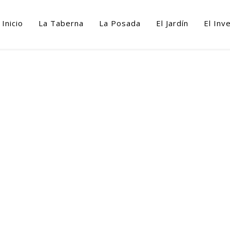
Inicio
La Taberna
La Posada
El Jardín
El Inv