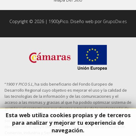
Copyright © 2026 | 1900yPico. Diseño web por
GrupoDw.es
“
1900 Y PICO S.L
, ha sido beneficiario del Fondo Europeo de
Desarrollo Regional cuyo objetivo es mejorar el uso y la calidad de
las tecnologías de la información y de las comunicaciones y el
acceso a las mismas y gracias al que ha podido optimizar sistema de
gestión y el contacto con sus clientes a través de la implantación de
Esta web utiliza cookies propias y de terceros
Presencia web a través de página propia y Dinamización de redes
sociales. Esta acción ha tenido lugar durante 2019. Para ello ha
para analizar y mejorar tu experiencia de
contado con el apoyo del programa Tic-Cámaras de la Cámara de
navegación.
Comercio, Industria y Servicios de Toledo”.