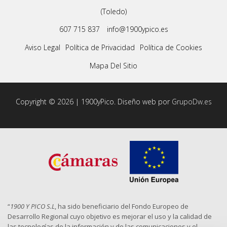
(Toledo)
607 715 837
info@1900ypico.es
Aviso Legal
Política de Privacidad
Política de Cookies
Mapa Del Sitio
Copyright © 2026 | 1900yPico. Diseño web por
GrupoDw.es
“
1900 Y PICO S.L
, ha sido beneficiario del Fondo Europeo de
Desarrollo Regional cuyo objetivo es mejorar el uso y la calidad de
las tecnologías de la información y de las comunicaciones y el