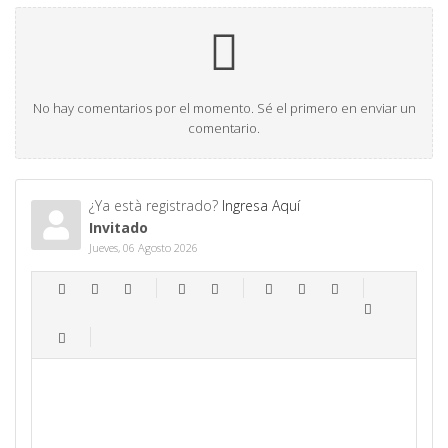
No hay comentarios por el momento. Sé el primero en enviar un
comentario.
¿Ya està registrado?
Ingresa Aquí
Invitado
Jueves, 06 Agosto 2026
-
-
-
-
-
-
-
-
-
-
-
-
-
-
-
-
-
-
-
-
-
-
-
-
-
-
-
-
-
-
-
-
-
-
-
-
-
-
-
-
-
-
-
-
-
-
-
-
-
-
-
-