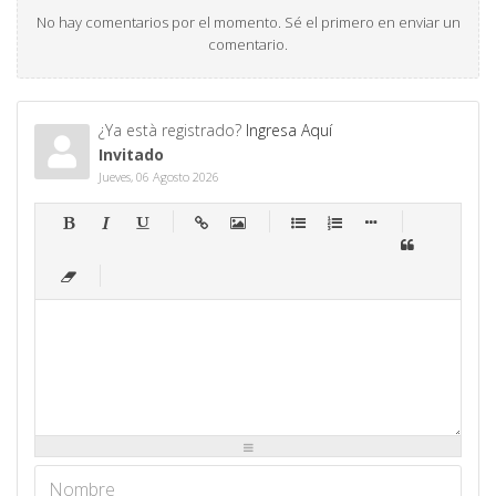
No hay comentarios por el momento. Sé el primero en enviar un
comentario.
¿Ya està registrado?
Ingresa Aquí
Invitado
Jueves, 06 Agosto 2026
-
-
-
-
-
-
-
-
-
-
-
-
-
-
-
-
-
-
-
-
-
-
-
-
-
-
-
-
-
-
-
-
-
-
-
-
-
-
-
-
-
-
-
-
-
-
-
-
-
-
-
-
-
-
-
-
-
-
-
-