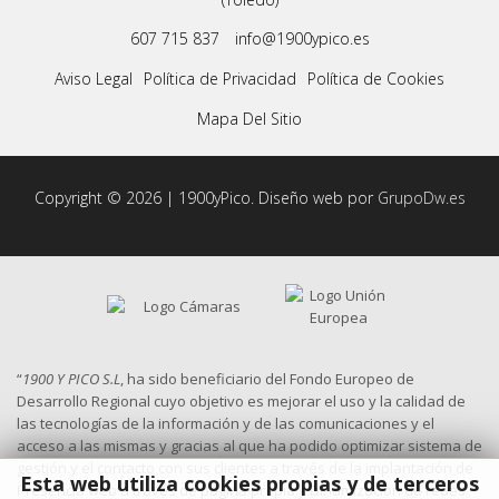
607 715 837
info@1900ypico.es
Aviso Legal
Política de Privacidad
Política de Cookies
Mapa Del Sitio
Copyright © 2026 | 1900yPico. Diseño web por
GrupoDw.es
“
1900 Y PICO S.L
, ha sido beneficiario del Fondo Europeo de
Desarrollo Regional cuyo objetivo es mejorar el uso y la calidad de
las tecnologías de la información y de las comunicaciones y el
acceso a las mismas y gracias al que ha podido optimizar sistema de
gestión y el contacto con sus clientes a través de la implantación de
Esta web utiliza cookies propias y de terceros
Presencia web a través de página propia y Dinamización de redes