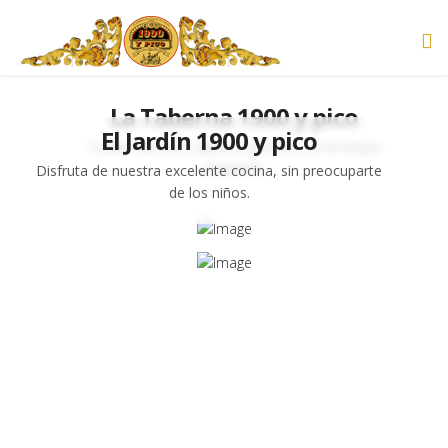
La Taberna 1900 y pico
El Jardín 1900 y pico
Todas nuestras tapas y raciones, en el mejor
ambiente.
Disfruta de nuestra excelente cocina, sin preocuparte
de los niños.
EVENTOS
Mantente atento a todos nuestros próximos eventos.