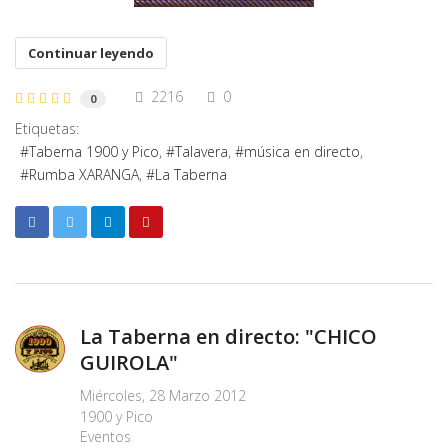
Continuar leyendo
2216
0
0
Etiquetas:
Taberna 1900 y Pico
Talavera
música en directo
Rumba XARANGA
La Taberna
La Taberna en directo: "CHICO
GUIROLA"
Miércoles, 28 Marzo 2012
1900 y Pico
Eventos