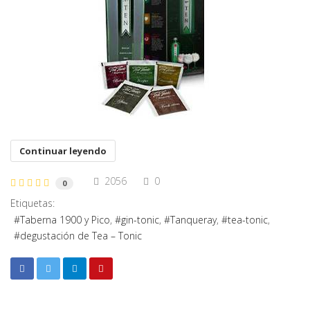
Continuar leyendo
2056
0
0
Etiquetas:
Taberna 1900 y Pico
gin-tonic
Tanqueray
tea-tonic
degustación de Tea – Tonic