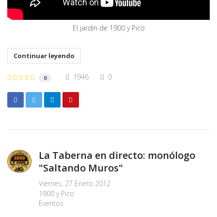
El jardín de 1900 y Pico
Continuar leyendo
1946
0
0
La Taberna en directo: monólogo
"Saltando Muros"
Viernes, 27 Enero 2012
1900 y Pico
Eventos