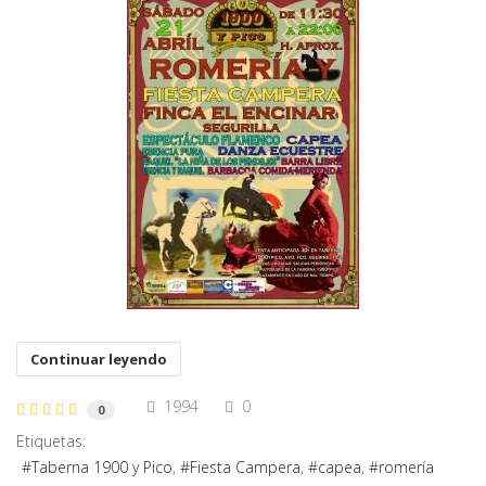
Continuar leyendo
1994
0
0
Etiquetas:
Taberna 1900 y Pico
Fiesta Campera
capea
romería