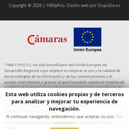
Copyright © 2026 | 1900yPico. Diseño web por
GrupoDw.es
“
1900 Y PICO S.L
, ha sido beneficiario del Fondo Europeo de
Desarrollo Regional cuyo objetivo es mejorar el uso y la calidad de
las tecnologías de la información y de las comunicaciones y el
acceso a las mismas y gracias al que ha podido optimizar sistema de
gestión y el contacto con sus clientes a través de la implantación de
Esta web utiliza cookies propias y de terceros
Presencia web a través de página propia y Dinamización de redes
sociales. Esta acción ha tenido lugar durante 2019. Para ello ha
para analizar y mejorar tu experiencia de
contado con el apoyo del programa Tic-Cámaras de la Cámara de
navegación.
Comercio, Industria y Servicios de Toledo”.
Al continuar navegando, entendemos que aceptas su uso.
Más
Fondo Europeo de Desarrollo Regional - Una manera de hacer
información
Europa